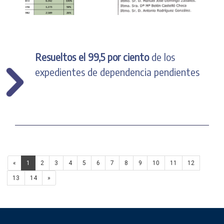
Resueltos el 99,5 por ciento
de los
expedientes de dependencia pendientes
«
1
2
3
4
5
6
7
8
9
10
11
12
13
14
»