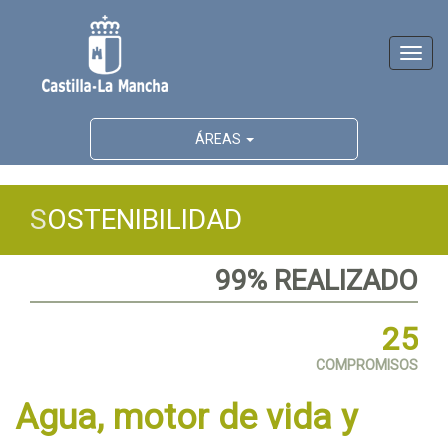
Activ
naveg
ÁREAS
S
OSTENIBILIDAD
99% REALIZADO
25
COMPROMISOS
Agua, motor de vida y