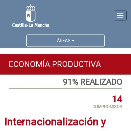
Activ
naveg
ÁREAS
E
CONOMÍA PRODUCTIVA
91% REALIZADO
14
COMPROMISOS
Internacionalización y