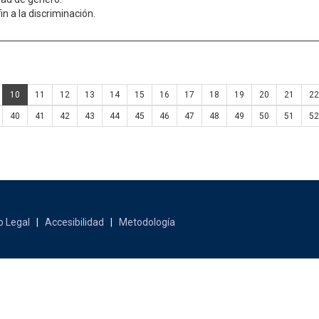
in a la discriminación.
10
11
12
13
14
15
16
17
18
19
20
21
22
40
41
42
43
44
45
46
47
48
49
50
51
52
o Legal
|
Accesibilidad
|
Metodología