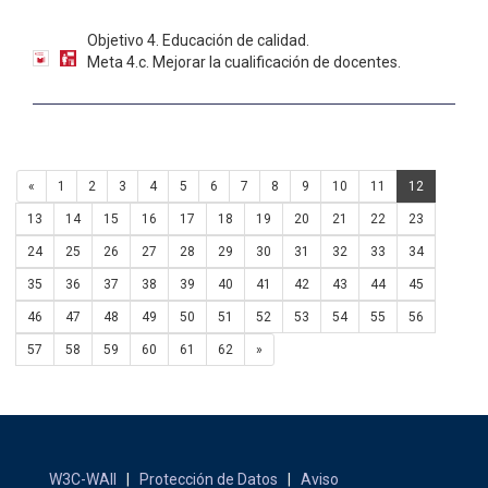
Objetivo 4. Educación de calidad.
Meta 4.c. Mejorar la cualificación de docentes.
«
1
2
3
4
5
6
7
8
9
10
11
12
13
14
15
16
17
18
19
20
21
22
23
24
25
26
27
28
29
30
31
32
33
34
35
36
37
38
39
40
41
42
43
44
45
46
47
48
49
50
51
52
53
54
55
56
57
58
59
60
61
62
»
W3C-WAII
|
Protección de Datos
|
Aviso