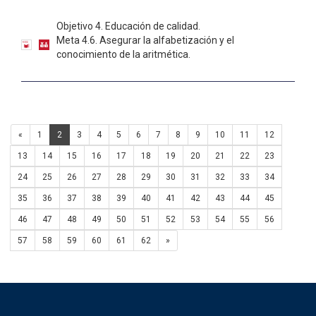
Objetivo 4. Educación de calidad.
Meta 4.6. Asegurar la alfabetización y el
conocimiento de la aritmética.
«
1
2
3
4
5
6
7
8
9
10
11
12
13
14
15
16
17
18
19
20
21
22
23
24
25
26
27
28
29
30
31
32
33
34
35
36
37
38
39
40
41
42
43
44
45
46
47
48
49
50
51
52
53
54
55
56
57
58
59
60
61
62
»