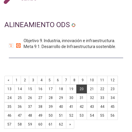
ALINEAMIENTO ODS
Objetivo 9. Industria, innovación e infraestructura.
Meta 9.1. Desarrollo de Infraestructura sostenible.
«
1
2
3
4
5
6
7
8
9
10
11
12
13
14
15
16
17
18
19
20
21
22
23
24
25
26
27
28
29
30
31
32
33
34
35
36
37
38
39
40
41
42
43
44
45
46
47
48
49
50
51
52
53
54
55
56
57
58
59
60
61
62
»