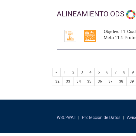
ALINEAMIENTO ODS
Objetivo 11. Ciu
Meta 11.4. Protec
«
1
2
3
4
5
6
7
8
9
32
33
34
35
36
37
38
39
W3C-WAII
|
Protección de Datos
|
Avis