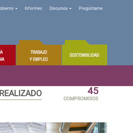
obierno
Informes
Discursos
Pregúntame
45
 REALIZADO
COMPROMISOS