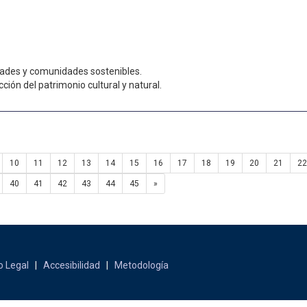
dades y comunidades sostenibles.
ción del patrimonio cultural y natural.
10
11
12
13
14
15
16
17
18
19
20
21
22
40
41
42
43
44
45
»
o Legal
|
Accesibilidad
|
Metodología