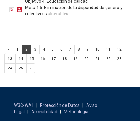
Objetivo 4. Educación de calidad.
Meta 4.5. Eliminación de la disparidad de género y
colectivos vulnerables.
«
1
2
3
4
5
6
7
8
9
10
11
12
13
14
15
16
17
18
19
20
21
22
23
24
25
»
W3C-WAII
|
Protección de Datos
|
Aviso
Legal
|
Accesibilidad
|
Metodología