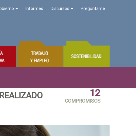
obierno
Informes
Discursos
Pregúntame
12
 REALIZADO
COMPROMISOS