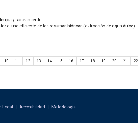
 limpia y saneamiento.
r el uso eficiente de los recursos hídricos (extracción de agua dulce).
10
11
12
13
14
15
16
17
18
19
20
21
22
o Legal
|
Accesibilidad
|
Metodología