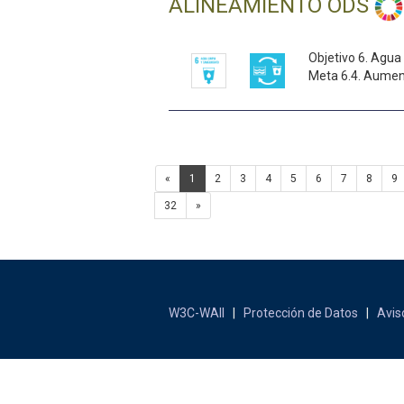
ALINEAMIENTO ODS
Objetivo 6. Agua
Meta 6.4. Aumenta
«
1
2
3
4
5
6
7
8
9
32
»
W3C-WAII
|
Protección de Datos
|
Avis