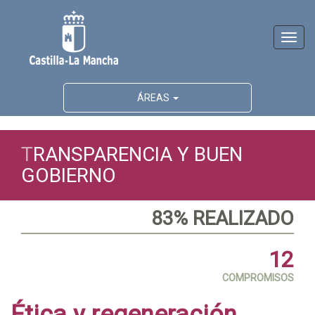
Activ
naveg
ÁREAS
T
RANSPARENCIA Y BUEN
GOBIERNO
83% REALIZADO
12
COMPROMISOS
Ética y regeneración