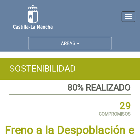
Activ
naveg
ÁREAS
S
OSTENIBILIDAD
80% REALIZADO
29
COMPROMISOS
Freno a la Despoblación e