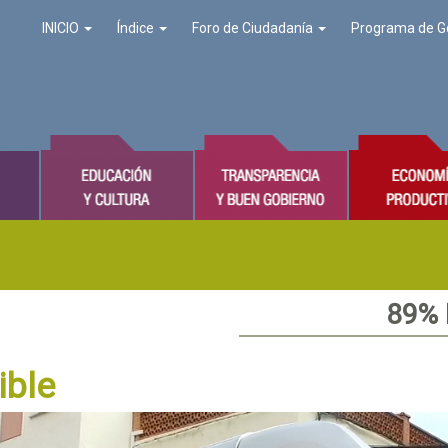
INICIO
Índice
Foro de Ciudadanía
Programa de G
89%
ible