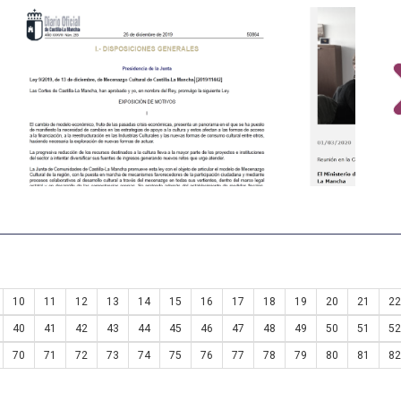
10
11
12
13
14
15
16
17
18
19
20
21
22
40
41
42
43
44
45
46
47
48
49
50
51
52
70
71
72
73
74
75
76
77
78
79
80
81
82