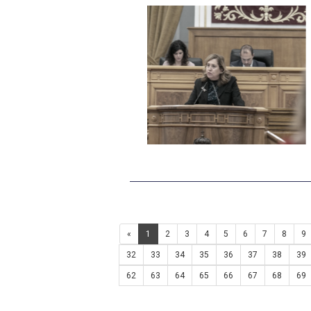
«
1
2
3
4
5
6
7
8
9
32
33
34
35
36
37
38
39
62
63
64
65
66
67
68
69