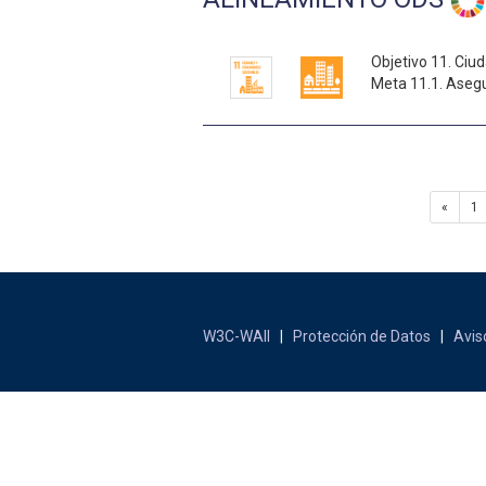
Objetivo 11. Ciu
Meta 11.1. Asegur
«
1
W3C-WAII
|
Protección de Datos
|
Avis