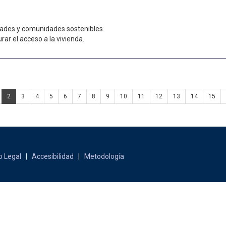
dades y comunidades sostenibles.
ar el acceso a la vivienda.
2
3
4
5
6
7
8
9
10
11
12
13
14
15
o Legal
|
Accesibilidad
|
Metodología