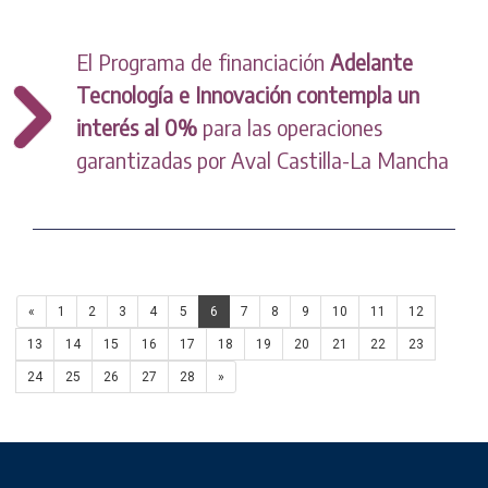
El Programa de financiación
Adelante
Tecnología e Innovación contempla un
interés al 0%
para las operaciones
garantizadas por Aval Castilla-La Mancha
«
1
2
3
4
5
6
7
8
9
10
11
12
13
14
15
16
17
18
19
20
21
22
23
24
25
26
27
28
»