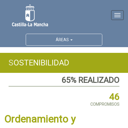
Activ
naveg
ÁREAS
S
OSTENIBILIDAD
65% REALIZADO
46
COMPROMISOS
Ordenamiento y