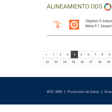
ALINEAMIENTO ODS
Objetivo 9. Indus
Meta 9.1. Desarro
«
1
2
3
4
5
6
7
8
9
32
33
34
35
36
37
38
39
W3C-WAII
|
Protección de Datos
|
Avis