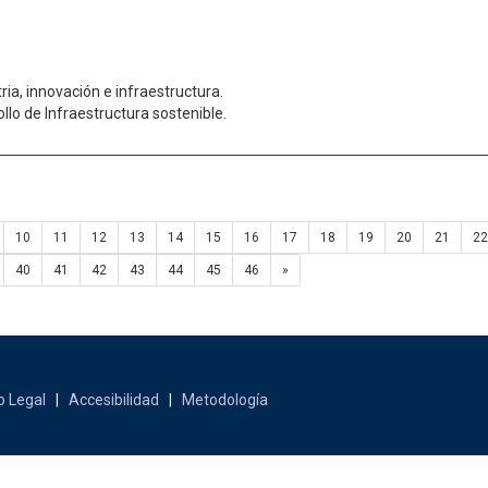
tria, innovación e infraestructura.
llo de Infraestructura sostenible.
10
11
12
13
14
15
16
17
18
19
20
21
22
40
41
42
43
44
45
46
»
o Legal
|
Accesibilidad
|
Metodología